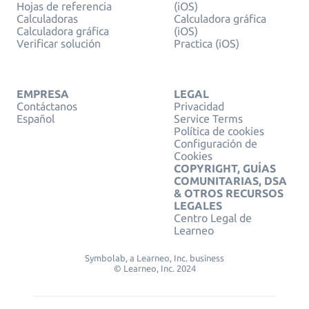
Hojas de referencia
(iOS)
Calculadoras
Calculadora gráfica
Calculadora gráfica
(iOS)
Verificar solución
Practica (iOS)
EMPRESA
LEGAL
Contáctanos
Privacidad
Español
Service Terms
Política de cookies
Configuración de
Cookies
COPYRIGHT, GUÍAS
COMUNITARIAS, DSA
& OTROS RECURSOS
LEGALES
Centro Legal de
Learneo
Symbolab, a Learneo, Inc. business
© Learneo, Inc. 2024