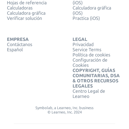
Hojas de referencia
(iOS)
Calculadoras
Calculadora gráfica
Calculadora gráfica
(iOS)
Verificar solución
Practica (iOS)
EMPRESA
LEGAL
Contáctanos
Privacidad
Español
Service Terms
Política de cookies
Configuración de
Cookies
COPYRIGHT, GUÍAS
COMUNITARIAS, DSA
& OTROS RECURSOS
LEGALES
Centro Legal de
Learneo
Symbolab, a Learneo, Inc. business
© Learneo, Inc. 2024