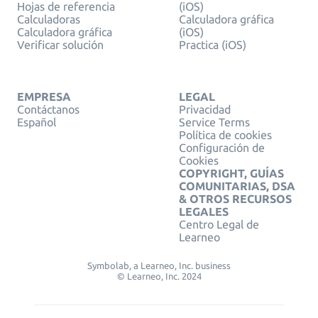
Hojas de referencia
(iOS)
Calculadoras
Calculadora gráfica
Calculadora gráfica
(iOS)
Verificar solución
Practica (iOS)
EMPRESA
LEGAL
Contáctanos
Privacidad
Español
Service Terms
Política de cookies
Configuración de
Cookies
COPYRIGHT, GUÍAS
COMUNITARIAS, DSA
& OTROS RECURSOS
LEGALES
Centro Legal de
Learneo
Symbolab, a Learneo, Inc. business
© Learneo, Inc. 2024