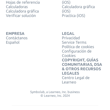
Hojas de referencia
(iOS)
Calculadoras
Calculadora gráfica
Calculadora gráfica
(iOS)
Verificar solución
Practica (iOS)
EMPRESA
LEGAL
Contáctanos
Privacidad
Español
Service Terms
Política de cookies
Configuración de
Cookies
COPYRIGHT, GUÍAS
COMUNITARIAS, DSA
& OTROS RECURSOS
LEGALES
Centro Legal de
Learneo
Symbolab, a Learneo, Inc. business
© Learneo, Inc. 2024