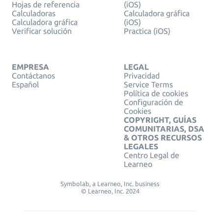
Hojas de referencia
(iOS)
Calculadoras
Calculadora gráfica
Calculadora gráfica
(iOS)
Verificar solución
Practica (iOS)
EMPRESA
LEGAL
Contáctanos
Privacidad
Español
Service Terms
Política de cookies
Configuración de
Cookies
COPYRIGHT, GUÍAS
COMUNITARIAS, DSA
& OTROS RECURSOS
LEGALES
Centro Legal de
Learneo
Symbolab, a Learneo, Inc. business
© Learneo, Inc. 2024