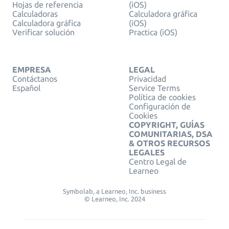
Hojas de referencia
(iOS)
Calculadoras
Calculadora gráfica
Calculadora gráfica
(iOS)
Verificar solución
Practica (iOS)
EMPRESA
LEGAL
Contáctanos
Privacidad
Español
Service Terms
Política de cookies
Configuración de
Cookies
COPYRIGHT, GUÍAS
COMUNITARIAS, DSA
& OTROS RECURSOS
LEGALES
Centro Legal de
Learneo
Symbolab, a Learneo, Inc. business
© Learneo, Inc. 2024