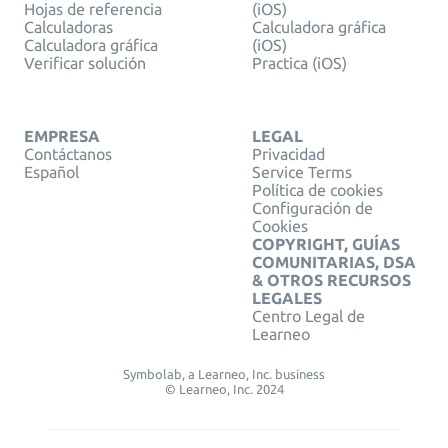
Hojas de referencia
(iOS)
Calculadoras
Calculadora gráfica
Calculadora gráfica
(iOS)
Verificar solución
Practica (iOS)
EMPRESA
LEGAL
Contáctanos
Privacidad
Español
Service Terms
Política de cookies
Configuración de
Cookies
COPYRIGHT, GUÍAS
COMUNITARIAS, DSA
& OTROS RECURSOS
LEGALES
Centro Legal de
Learneo
Symbolab, a Learneo, Inc. business
© Learneo, Inc. 2024