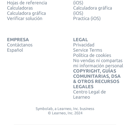
Hojas de referencia
(iOS)
Calculadoras
Calculadora gráfica
Calculadora gráfica
(iOS)
Verificar solución
Practica (iOS)
EMPRESA
LEGAL
Contáctanos
Privacidad
Español
Service Terms
Política de cookies
No vendas ni compartas
mi información personal
COPYRIGHT, GUÍAS
COMUNITARIAS, DSA
& OTROS RECURSOS
LEGALES
Centro Legal de
Learneo
Symbolab, a Learneo, Inc. business
© Learneo, Inc. 2024