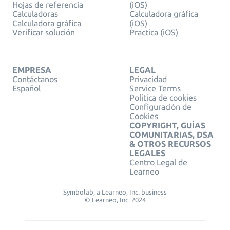
Hojas de referencia
(iOS)
Calculadoras
Calculadora gráfica
Calculadora gráfica
(iOS)
Verificar solución
Practica (iOS)
EMPRESA
LEGAL
Contáctanos
Privacidad
Español
Service Terms
Política de cookies
Configuración de
Cookies
COPYRIGHT, GUÍAS
COMUNITARIAS, DSA
& OTROS RECURSOS
LEGALES
Centro Legal de
Learneo
Symbolab, a Learneo, Inc. business
© Learneo, Inc. 2024