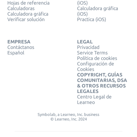
Hojas de referencia
(iOS)
Calculadoras
Calculadora gráfica
Calculadora gráfica
(iOS)
Verificar solución
Practica (iOS)
EMPRESA
LEGAL
Contáctanos
Privacidad
Español
Service Terms
Política de cookies
Configuración de
Cookies
COPYRIGHT, GUÍAS
COMUNITARIAS, DSA
& OTROS RECURSOS
LEGALES
Centro Legal de
Learneo
Symbolab, a Learneo, Inc. business
© Learneo, Inc. 2024