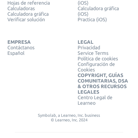
Hojas de referencia
(iOS)
Calculadoras
Calculadora gráfica
Calculadora gráfica
(iOS)
Verificar solución
Practica (iOS)
EMPRESA
LEGAL
Contáctanos
Privacidad
Español
Service Terms
Política de cookies
Configuración de
Cookies
COPYRIGHT, GUÍAS
COMUNITARIAS, DSA
& OTROS RECURSOS
LEGALES
Centro Legal de
Learneo
Symbolab, a Learneo, Inc. business
© Learneo, Inc. 2024