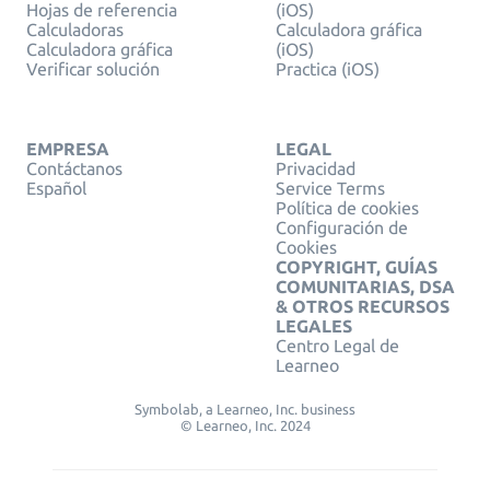
Hojas de referencia
(iOS)
Calculadoras
Calculadora gráfica
Calculadora gráfica
(iOS)
Verificar solución
Practica (iOS)
EMPRESA
LEGAL
Contáctanos
Privacidad
Español
Service Terms
Política de cookies
Configuración de
Cookies
COPYRIGHT, GUÍAS
COMUNITARIAS, DSA
& OTROS RECURSOS
LEGALES
Centro Legal de
Learneo
Symbolab, a Learneo, Inc. business
© Learneo, Inc. 2024