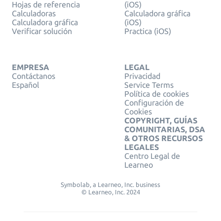
Hojas de referencia
(iOS)
Calculadoras
Calculadora gráfica
Calculadora gráfica
(iOS)
Verificar solución
Practica (iOS)
EMPRESA
LEGAL
Contáctanos
Privacidad
Español
Service Terms
Política de cookies
Configuración de
Cookies
COPYRIGHT, GUÍAS
COMUNITARIAS, DSA
& OTROS RECURSOS
LEGALES
Centro Legal de
Learneo
Symbolab, a Learneo, Inc. business
© Learneo, Inc. 2024