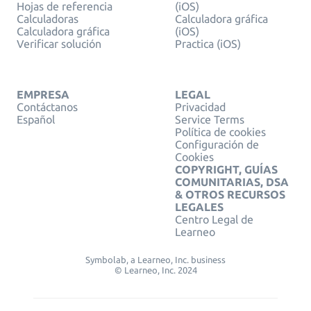
Hojas de referencia
(iOS)
Calculadoras
Calculadora gráfica
Calculadora gráfica
(iOS)
Verificar solución
Practica (iOS)
EMPRESA
LEGAL
Contáctanos
Privacidad
Español
Service Terms
Política de cookies
Configuración de
Cookies
COPYRIGHT, GUÍAS
COMUNITARIAS, DSA
& OTROS RECURSOS
LEGALES
Centro Legal de
Learneo
Symbolab, a Learneo, Inc. business
© Learneo, Inc. 2024