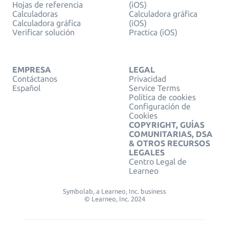
Hojas de referencia
(iOS)
Calculadoras
Calculadora gráfica
Calculadora gráfica
(iOS)
Verificar solución
Practica (iOS)
EMPRESA
LEGAL
Contáctanos
Privacidad
Español
Service Terms
Política de cookies
Configuración de
Cookies
COPYRIGHT, GUÍAS
COMUNITARIAS, DSA
& OTROS RECURSOS
LEGALES
Centro Legal de
Learneo
Symbolab, a Learneo, Inc. business
© Learneo, Inc. 2024