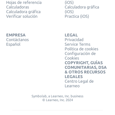
Hojas de referencia
(iOS)
Calculadoras
Calculadora gráfica
Calculadora gráfica
(iOS)
Verificar solución
Practica (iOS)
EMPRESA
LEGAL
Contáctanos
Privacidad
Español
Service Terms
Política de cookies
Configuración de
Cookies
COPYRIGHT, GUÍAS
COMUNITARIAS, DSA
& OTROS RECURSOS
LEGALES
Centro Legal de
Learneo
Symbolab, a Learneo, Inc. business
© Learneo, Inc. 2024