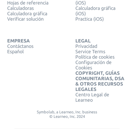
Hojas de referencia
(iOS)
Calculadoras
Calculadora gráfica
Calculadora gráfica
(iOS)
Verificar solución
Practica (iOS)
EMPRESA
LEGAL
Contáctanos
Privacidad
Español
Service Terms
Política de cookies
Configuración de
Cookies
COPYRIGHT, GUÍAS
COMUNITARIAS, DSA
& OTROS RECURSOS
LEGALES
Centro Legal de
Learneo
Symbolab, a Learneo, Inc. business
© Learneo, Inc. 2024