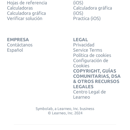
Hojas de referencia
(iOS)
Calculadoras
Calculadora gráfica
Calculadora gráfica
(iOS)
Verificar solución
Practica (iOS)
EMPRESA
LEGAL
Contáctanos
Privacidad
Español
Service Terms
Política de cookies
Configuración de
Cookies
COPYRIGHT, GUÍAS
COMUNITARIAS, DSA
& OTROS RECURSOS
LEGALES
Centro Legal de
Learneo
Symbolab, a Learneo, Inc. business
© Learneo, Inc. 2024