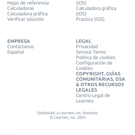
Hojas de referencia
(iOS)
Calculadoras
Calculadora gráfica
Calculadora gráfica
(iOS)
Verificar solución
Practica (iOS)
EMPRESA
LEGAL
Contáctanos
Privacidad
Español
Service Terms
Política de cookies
Configuración de
Cookies
COPYRIGHT, GUÍAS
COMUNITARIAS, DSA
& OTROS RECURSOS
LEGALES
Centro Legal de
Learneo
Symbolab, a Learneo, Inc. business
© Learneo, Inc. 2024