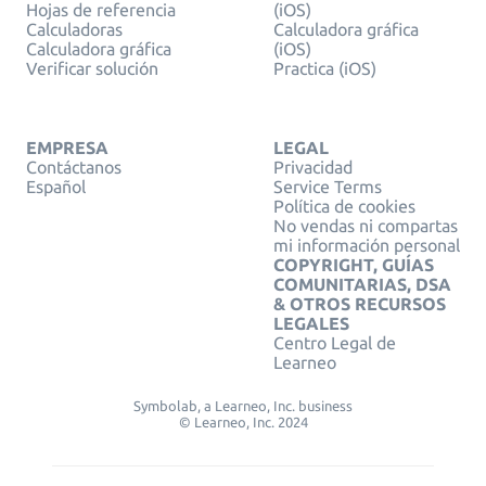
Hojas de referencia
(iOS)
Calculadoras
Calculadora gráfica
Calculadora gráfica
(iOS)
Verificar solución
Practica (iOS)
EMPRESA
LEGAL
Contáctanos
Privacidad
Español
Service Terms
Política de cookies
No vendas ni compartas
mi información personal
COPYRIGHT, GUÍAS
COMUNITARIAS, DSA
& OTROS RECURSOS
LEGALES
Centro Legal de
Learneo
Symbolab, a Learneo, Inc. business
© Learneo, Inc. 2024