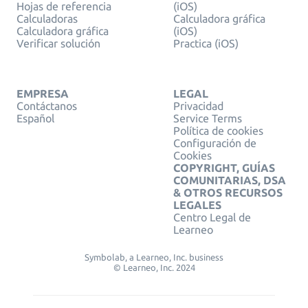
Hojas de referencia
(iOS)
Calculadoras
Calculadora gráfica
Calculadora gráfica
(iOS)
Verificar solución
Practica (iOS)
EMPRESA
LEGAL
Contáctanos
Privacidad
Español
Service Terms
Política de cookies
Configuración de
Cookies
COPYRIGHT, GUÍAS
COMUNITARIAS, DSA
& OTROS RECURSOS
LEGALES
Centro Legal de
Learneo
Symbolab, a Learneo, Inc. business
© Learneo, Inc. 2024