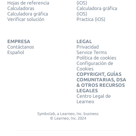
Hojas de referencia
(iOS)
Calculadoras
Calculadora gráfica
Calculadora gráfica
(iOS)
Verificar solución
Practica (iOS)
EMPRESA
LEGAL
Contáctanos
Privacidad
Español
Service Terms
Política de cookies
Configuración de
Cookies
COPYRIGHT, GUÍAS
COMUNITARIAS, DSA
& OTROS RECURSOS
LEGALES
Centro Legal de
Learneo
Symbolab, a Learneo, Inc. business
© Learneo, Inc. 2024