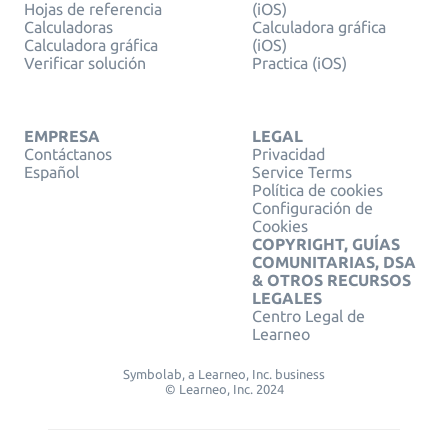
Hojas de referencia
(iOS)
Calculadoras
Calculadora gráfica
Calculadora gráfica
(iOS)
Verificar solución
Practica (iOS)
EMPRESA
LEGAL
Contáctanos
Privacidad
Español
Service Terms
Política de cookies
Configuración de
Cookies
COPYRIGHT, GUÍAS
COMUNITARIAS, DSA
& OTROS RECURSOS
LEGALES
Centro Legal de
Learneo
Symbolab, a Learneo, Inc. business
© Learneo, Inc. 2024