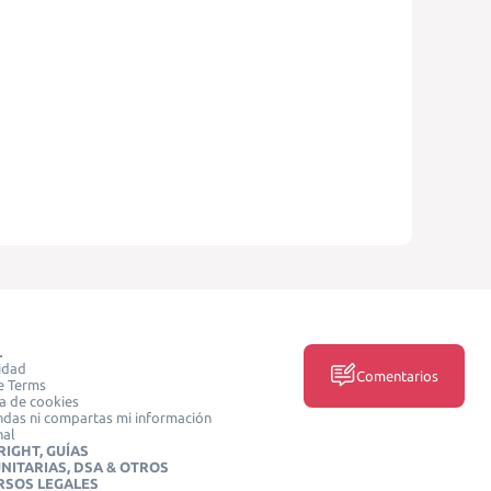
L
idad
Comentarios
e Terms
ca de cookies
das ni compartas mi información
nal
IGHT, GUÍAS
NITARIAS, DSA & OTROS
RSOS LEGALES