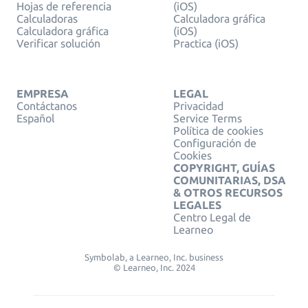
Hojas de referencia
(iOS)
Calculadoras
Calculadora gráfica
Calculadora gráfica
(iOS)
Verificar solución
Practica (iOS)
EMPRESA
LEGAL
Contáctanos
Privacidad
Español
Service Terms
Política de cookies
Configuración de
Cookies
COPYRIGHT, GUÍAS
COMUNITARIAS, DSA
& OTROS RECURSOS
LEGALES
Centro Legal de
Learneo
Symbolab, a Learneo, Inc. business
© Learneo, Inc. 2024