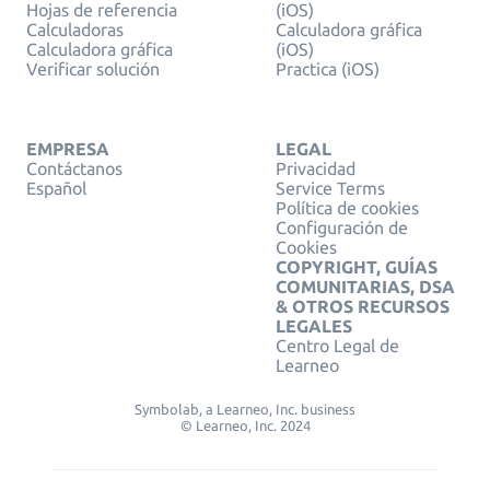
Hojas de referencia
(iOS)
Calculadoras
Calculadora gráfica
Calculadora gráfica
(iOS)
Verificar solución
Practica (iOS)
EMPRESA
LEGAL
Contáctanos
Privacidad
Español
Service Terms
Política de cookies
Configuración de
Cookies
COPYRIGHT, GUÍAS
COMUNITARIAS, DSA
& OTROS RECURSOS
LEGALES
Centro Legal de
Learneo
Symbolab, a Learneo, Inc. business
© Learneo, Inc. 2024