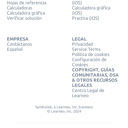
Hojas de referencia
(iOS)
Calculadoras
Calculadora gráfica
Calculadora gráfica
(iOS)
Verificar solución
Practica (iOS)
EMPRESA
LEGAL
Contáctanos
Privacidad
Español
Service Terms
Política de cookies
Configuración de
Cookies
COPYRIGHT, GUÍAS
COMUNITARIAS, DSA
& OTROS RECURSOS
LEGALES
Centro Legal de
Learneo
Symbolab, a Learneo, Inc. business
© Learneo, Inc. 2024