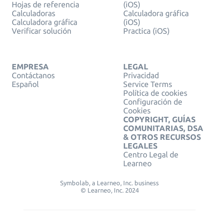
Hojas de referencia
(iOS)
Calculadoras
Calculadora gráfica
Calculadora gráfica
(iOS)
Verificar solución
Practica (iOS)
EMPRESA
LEGAL
Contáctanos
Privacidad
Español
Service Terms
Política de cookies
Configuración de
Cookies
COPYRIGHT, GUÍAS
COMUNITARIAS, DSA
& OTROS RECURSOS
LEGALES
Centro Legal de
Learneo
Symbolab, a Learneo, Inc. business
© Learneo, Inc. 2024