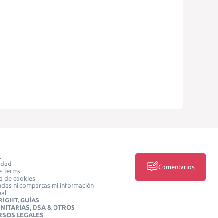
L
idad
Comentarios
e Terms
ca de cookies
das ni compartas mi información
nal
IGHT, GUÍAS
NITARIAS, DSA & OTROS
RSOS LEGALES