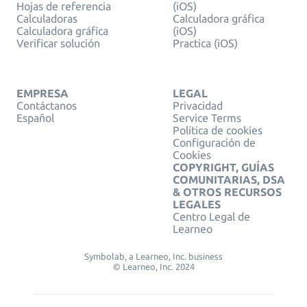
Hojas de referencia
(iOS)
Calculadoras
Calculadora gráfica
Calculadora gráfica
(iOS)
Verificar solución
Practica (iOS)
EMPRESA
LEGAL
Contáctanos
Privacidad
Español
Service Terms
Política de cookies
Configuración de
Cookies
COPYRIGHT, GUÍAS
COMUNITARIAS, DSA
& OTROS RECURSOS
LEGALES
Centro Legal de
Learneo
Symbolab, a Learneo, Inc. business
© Learneo, Inc. 2024