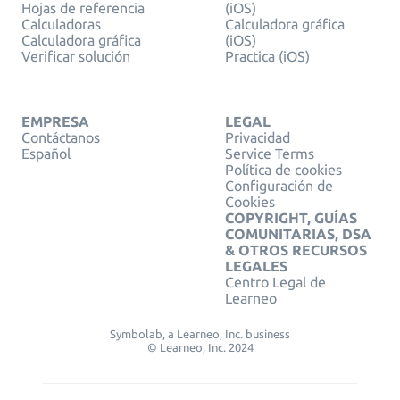
Hojas de referencia
(iOS)
Calculadoras
Calculadora gráfica
Calculadora gráfica
(iOS)
Verificar solución
Practica (iOS)
EMPRESA
LEGAL
Contáctanos
Privacidad
Español
Service Terms
Política de cookies
Configuración de
Cookies
COPYRIGHT, GUÍAS
COMUNITARIAS, DSA
& OTROS RECURSOS
LEGALES
Centro Legal de
Learneo
Symbolab, a Learneo, Inc. business
© Learneo, Inc. 2024