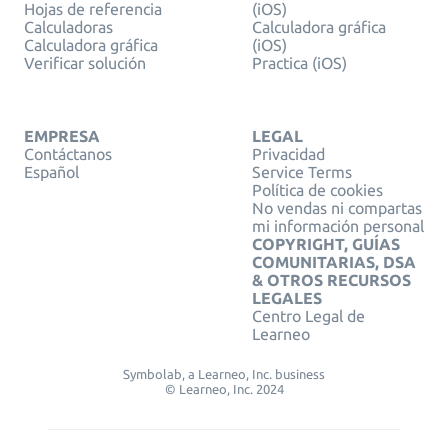
Hojas de referencia
(iOS)
Calculadoras
Calculadora gráfica
Calculadora gráfica
(iOS)
Verificar solución
Practica (iOS)
EMPRESA
LEGAL
Contáctanos
Privacidad
Español
Service Terms
Política de cookies
No vendas ni compartas
mi información personal
COPYRIGHT, GUÍAS
COMUNITARIAS, DSA
& OTROS RECURSOS
LEGALES
Centro Legal de
Learneo
Symbolab, a Learneo, Inc. business
© Learneo, Inc. 2024