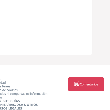
L
idad
Comentarios
e Terms
ca de cookies
das ni compartas mi información
nal
IGHT, GUÍAS
NITARIAS, DSA & OTROS
RSOS LEGALES