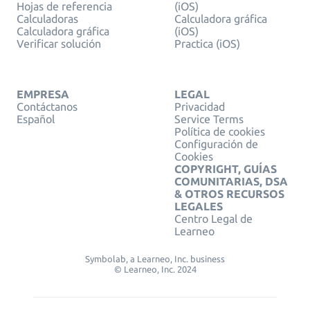
Hojas de referencia
(iOS)
Calculadoras
Calculadora gráfica
Calculadora gráfica
(iOS)
Verificar solución
Practica (iOS)
EMPRESA
LEGAL
Contáctanos
Privacidad
Español
Service Terms
Política de cookies
Configuración de
Cookies
COPYRIGHT, GUÍAS
COMUNITARIAS, DSA
& OTROS RECURSOS
LEGALES
Centro Legal de
Learneo
Symbolab, a Learneo, Inc. business
© Learneo, Inc. 2024