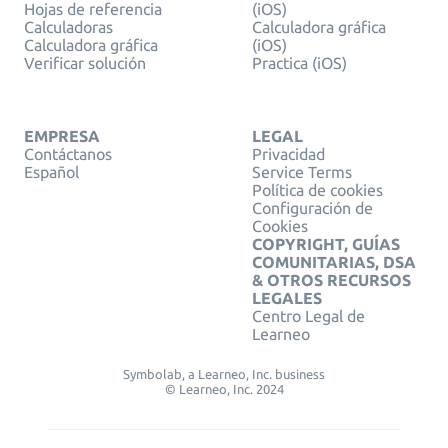
Hojas de referencia
(iOS)
Calculadoras
Calculadora gráfica
Calculadora gráfica
(iOS)
Verificar solución
Practica (iOS)
EMPRESA
LEGAL
Contáctanos
Privacidad
Español
Service Terms
Política de cookies
Configuración de
Cookies
COPYRIGHT, GUÍAS
COMUNITARIAS, DSA
& OTROS RECURSOS
LEGALES
Centro Legal de
Learneo
Symbolab, a Learneo, Inc. business
© Learneo, Inc. 2024