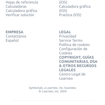
Hojas de referencia
(iOS)
Calculadoras
Calculadora gráfica
Calculadora gráfica
(iOS)
Verificar solución
Practica (iOS)
EMPRESA
LEGAL
Contáctanos
Privacidad
Español
Service Terms
Política de cookies
Configuración de
Cookies
COPYRIGHT, GUÍAS
COMUNITARIAS, DSA
& OTROS RECURSOS
LEGALES
Centro Legal de
Learneo
Symbolab, a Learneo, Inc. business
© Learneo, Inc. 2024