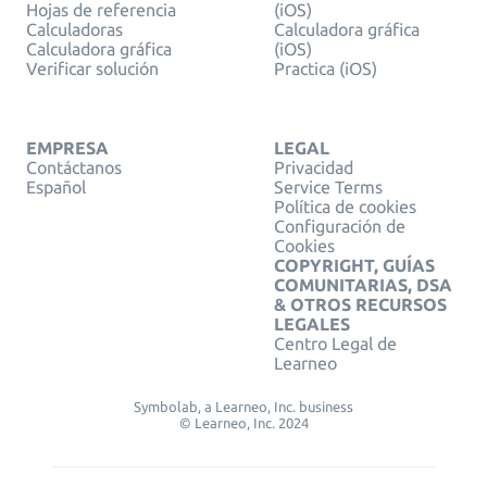
Hojas de referencia
(iOS)
Calculadoras
Calculadora gráfica
Calculadora gráfica
(iOS)
Verificar solución
Practica (iOS)
EMPRESA
LEGAL
Contáctanos
Privacidad
Español
Service Terms
Política de cookies
Configuración de
Cookies
COPYRIGHT, GUÍAS
COMUNITARIAS, DSA
& OTROS RECURSOS
LEGALES
Centro Legal de
Learneo
Symbolab, a Learneo, Inc. business
© Learneo, Inc. 2024