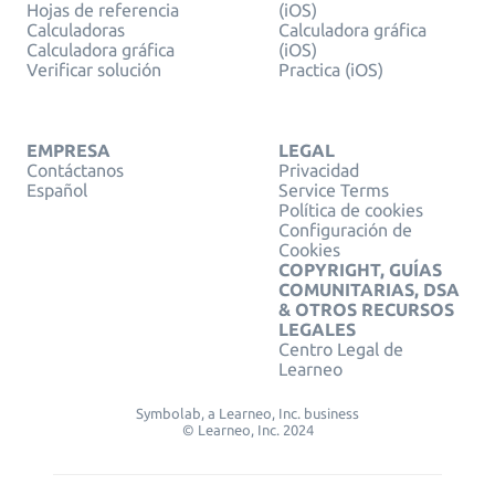
Hojas de referencia
(iOS)
Calculadoras
Calculadora gráfica
Calculadora gráfica
(iOS)
Verificar solución
Practica (iOS)
EMPRESA
LEGAL
Contáctanos
Privacidad
Español
Service Terms
Política de cookies
Configuración de
Cookies
COPYRIGHT, GUÍAS
COMUNITARIAS, DSA
& OTROS RECURSOS
LEGALES
Centro Legal de
Learneo
Symbolab, a Learneo, Inc. business
© Learneo, Inc. 2024