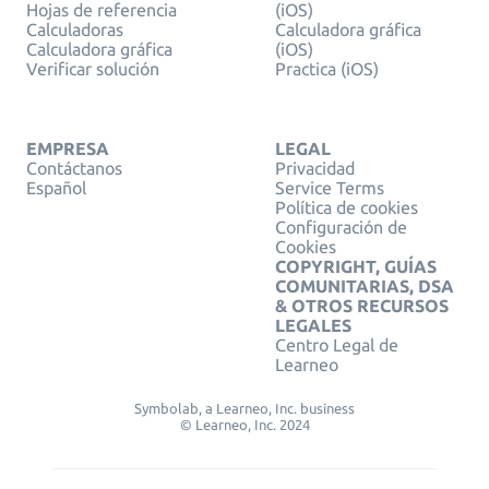
Hojas de referencia
(iOS)
Calculadoras
Calculadora gráfica
Calculadora gráfica
(iOS)
Verificar solución
Practica (iOS)
EMPRESA
LEGAL
Contáctanos
Privacidad
Español
Service Terms
Política de cookies
Configuración de
Cookies
COPYRIGHT, GUÍAS
COMUNITARIAS, DSA
& OTROS RECURSOS
LEGALES
Centro Legal de
Learneo
Symbolab, a Learneo, Inc. business
© Learneo, Inc. 2024