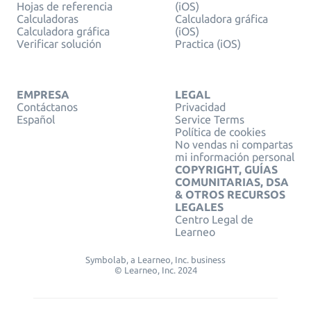
Hojas de referencia
(iOS)
Calculadoras
Calculadora gráfica
Calculadora gráfica
(iOS)
Verificar solución
Practica (iOS)
EMPRESA
LEGAL
Contáctanos
Privacidad
Español
Service Terms
Política de cookies
No vendas ni compartas
mi información personal
COPYRIGHT, GUÍAS
COMUNITARIAS, DSA
& OTROS RECURSOS
LEGALES
Centro Legal de
Learneo
Symbolab, a Learneo, Inc. business
© Learneo, Inc. 2024