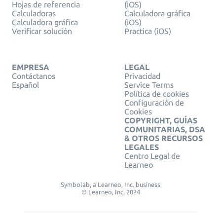
Hojas de referencia
(iOS)
Calculadoras
Calculadora gráfica
Calculadora gráfica
(iOS)
Verificar solución
Practica (iOS)
EMPRESA
LEGAL
Contáctanos
Privacidad
Español
Service Terms
Política de cookies
Configuración de
Cookies
COPYRIGHT, GUÍAS
COMUNITARIAS, DSA
& OTROS RECURSOS
LEGALES
Centro Legal de
Learneo
Symbolab, a Learneo, Inc. business
© Learneo, Inc. 2024