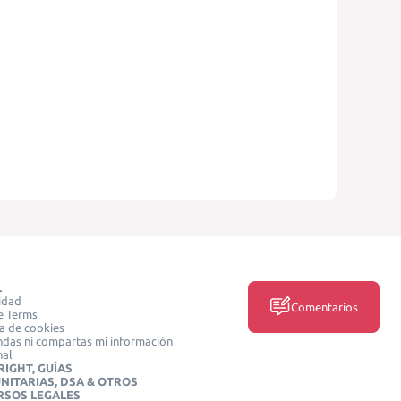
L
idad
Comentarios
e Terms
ca de cookies
das ni compartas mi información
nal
IGHT, GUÍAS
NITARIAS, DSA & OTROS
RSOS LEGALES