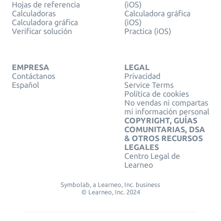
Hojas de referencia
(iOS)
Calculadoras
Calculadora gráfica
Calculadora gráfica
(iOS)
Verificar solución
Practica (iOS)
EMPRESA
LEGAL
Contáctanos
Privacidad
Español
Service Terms
Política de cookies
No vendas ni compartas
mi información personal
COPYRIGHT, GUÍAS
COMUNITARIAS, DSA
& OTROS RECURSOS
LEGALES
Centro Legal de
Learneo
Symbolab, a Learneo, Inc. business
© Learneo, Inc. 2024