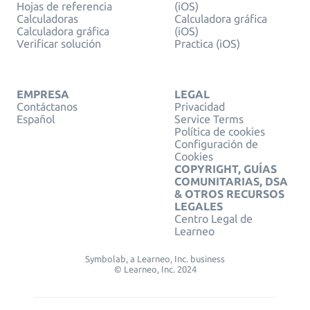
Hojas de referencia
(iOS)
Calculadoras
Calculadora gráfica
Calculadora gráfica
(iOS)
Verificar solución
Practica (iOS)
EMPRESA
LEGAL
Contáctanos
Privacidad
Español
Service Terms
Política de cookies
Configuración de
Cookies
COPYRIGHT, GUÍAS
COMUNITARIAS, DSA
& OTROS RECURSOS
LEGALES
Centro Legal de
Learneo
Symbolab, a Learneo, Inc. business
© Learneo, Inc. 2024