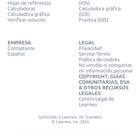
Hojas de referencia
(iOS)
Calculadoras
Calculadora gráfica
Calculadora gráfica
(iOS)
Verificar solución
Practica (iOS)
EMPRESA
LEGAL
Contáctanos
Privacidad
Español
Service Terms
Política de cookies
No vendas ni compartas
mi información personal
COPYRIGHT, GUÍAS
COMUNITARIAS, DSA
& OTROS RECURSOS
LEGALES
Centro Legal de
Learneo
Symbolab, a Learneo, Inc. business
© Learneo, Inc. 2024