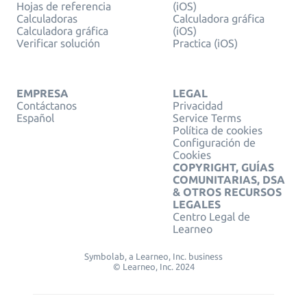
Hojas de referencia
(iOS)
Calculadoras
Calculadora gráfica
Calculadora gráfica
(iOS)
Verificar solución
Practica (iOS)
EMPRESA
LEGAL
Contáctanos
Privacidad
Español
Service Terms
Política de cookies
Configuración de
Cookies
COPYRIGHT, GUÍAS
COMUNITARIAS, DSA
& OTROS RECURSOS
LEGALES
Centro Legal de
Learneo
Symbolab, a Learneo, Inc. business
© Learneo, Inc. 2024