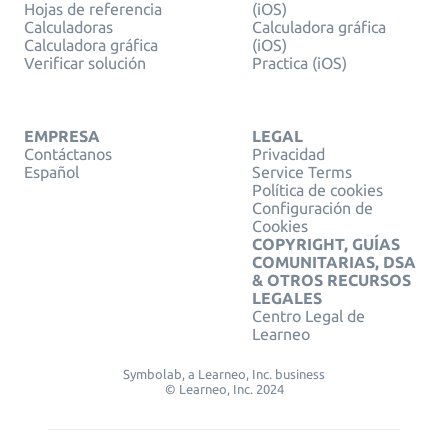
Hojas de referencia
(iOS)
Calculadoras
Calculadora gráfica
Calculadora gráfica
(iOS)
Verificar solución
Practica (iOS)
EMPRESA
LEGAL
Contáctanos
Privacidad
Español
Service Terms
Política de cookies
Configuración de
Cookies
COPYRIGHT, GUÍAS
COMUNITARIAS, DSA
& OTROS RECURSOS
LEGALES
Centro Legal de
Learneo
Symbolab, a Learneo, Inc. business
© Learneo, Inc. 2024