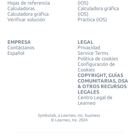
Hojas de referencia
(iOS)
Calculadoras
Calculadora gráfica
Calculadora gráfica
(iOS)
Verificar solución
Practica (iOS)
EMPRESA
LEGAL
Contáctanos
Privacidad
Español
Service Terms
Política de cookies
Configuración de
Cookies
COPYRIGHT, GUÍAS
COMUNITARIAS, DSA
& OTROS RECURSOS
LEGALES
Centro Legal de
Learneo
Symbolab, a Learneo, Inc. business
© Learneo, Inc. 2024