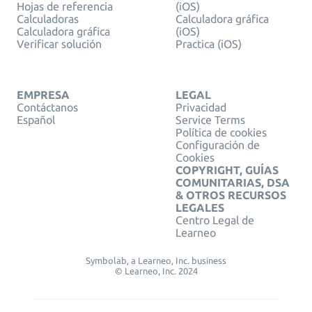
Hojas de referencia
(iOS)
Calculadoras
Calculadora gráfica
Calculadora gráfica
(iOS)
Verificar solución
Practica (iOS)
EMPRESA
LEGAL
Contáctanos
Privacidad
Español
Service Terms
Política de cookies
Configuración de
Cookies
COPYRIGHT, GUÍAS
COMUNITARIAS, DSA
& OTROS RECURSOS
LEGALES
Centro Legal de
Learneo
Symbolab, a Learneo, Inc. business
© Learneo, Inc. 2024