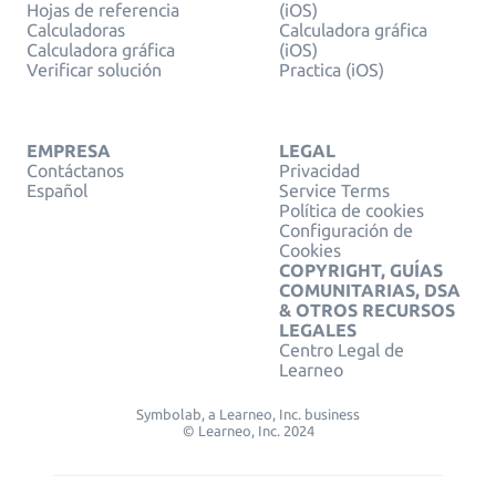
Hojas de referencia
(iOS)
Calculadoras
Calculadora gráfica
Calculadora gráfica
(iOS)
Verificar solución
Practica (iOS)
EMPRESA
LEGAL
Contáctanos
Privacidad
Español
Service Terms
Política de cookies
Configuración de
Cookies
COPYRIGHT, GUÍAS
COMUNITARIAS, DSA
& OTROS RECURSOS
LEGALES
Centro Legal de
Learneo
Symbolab, a Learneo, Inc. business
© Learneo, Inc. 2024